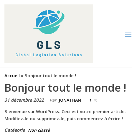
Aller
Global
Transport
au
de
Logistics
contenu
containers
Solutions
maritimes
Accueil
»
Bonjour tout le monde !
Bonjour tout le monde !
31 décembre 2022
Par
JONATHAN
1
Bienvenue sur WordPress. Ceci est votre premier article.
Modifiez-le ou supprimez-le, puis commencez à écrire !
Catégorie
Non classé