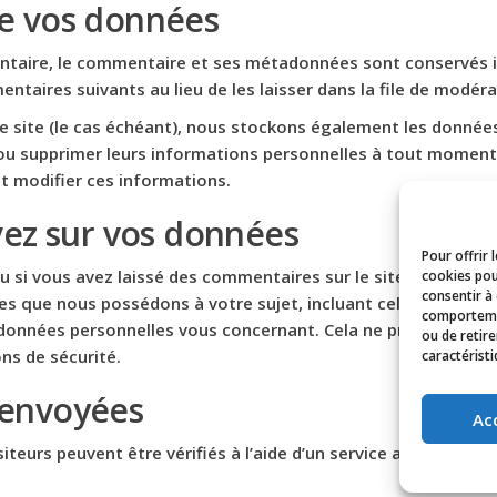
e vos données
ntaire, le commentaire et ses métadonnées sont conservés i
aires suivants au lieu de les laisser dans la file de modéra
re site (le cas échéant), nous stockons également les données
u supprimer leurs informations personnelles à tout moment (à
et modifier ces informations.
vez sur vos données
Pour offrir 
u si vous avez laissé des commentaires sur le site, vous pouv
cookies pou
consentir à
s que nous possédons à votre sujet, incluant celles que vou
comportemen
onnées personnelles vous concernant. Cela ne prend pas en 
ou de retir
ns de sécurité.
caractéristi
 envoyées
Ac
iteurs peuvent être vérifiés à l’aide d’un service automatis