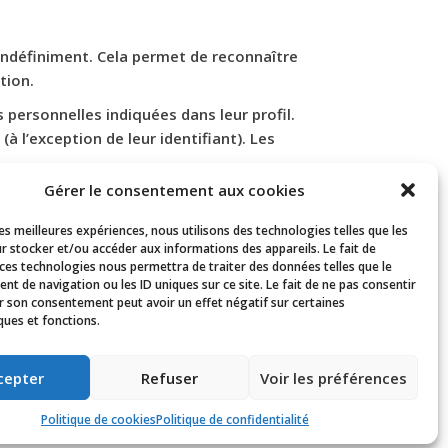
ndéfiniment. Cela permet de reconnaître
tion.
 personnelles indiquées dans leur profil.
 l’exception de leur identifiant). Les
Gérer le consentement aux cookies
les meilleures expériences, nous utilisons des technologies telles que les
ez demander à recevoir un fichier
r stocker et/ou accéder aux informations des appareils. Le fait de
 ces technologies nous permettra de traiter des données telles que le
s nous avez fournies. Vous pouvez
t de navigation ou les ID uniques sur ce site. Le fait de ne pas consentir
compte les données stockées à des fins
er son consentement peut avoir un effet négatif sur certaines
ques et fonctions.
cepter
Refuser
Voir les préférences
é de détection des commentaires
Politique de cookies
Politique de confidentialité