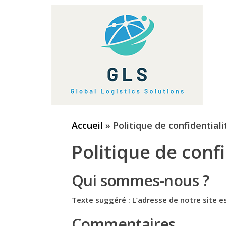
Aller
Glo
Trans
au
de
Log
contai
contenu
Sol
marit
Accueil
»
Politique de confidentiali
Politique de confi
Qui sommes-nous ?
Texte suggéré :
L’adresse de notre site es
Commentaires