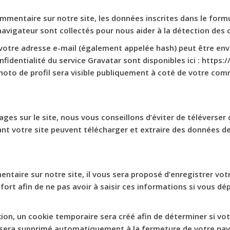
mmentaire sur notre site, les données inscrites dans le form
e navigateur sont collectés pour nous aider à la détection des
votre adresse e-mail (également appelée hash) peut être envo
onfidentialité du service Gravatar sont disponibles ici : https
hoto de profil sera visible publiquement à coté de votre com
ages sur le site, nous vous conseillons d’éviter de télévers
nt votre site peuvent télécharger et extraire des données de
taire sur notre site, il vous sera proposé d’enregistrer vot
ort afin de ne pas avoir à saisir ces informations si vous d
ion, un cookie temporaire sera créé afin de déterminer si vot
 sera supprimé automatiquement à la fermeture de votre nav