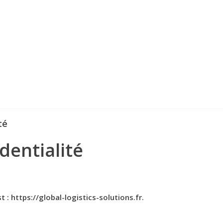
bal
port
istics
ners
utions
imes
té
dentialité
t : https://global-logistics-solutions.fr.